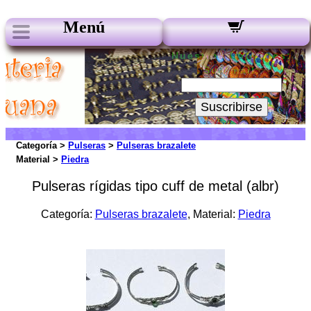
Menú
Nuestros boletines:
Su Email:
Suscribirse
Categoría >
Pulseras
>
Pulseras brazalete
Material >
Piedra
Pulseras rígidas tipo cuff de metal (albr)
Categoría:
Pulseras brazalete
, Material:
Piedra