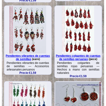
Precio €1.59
Pendientes vibrantes de cuentas
Pendientes colgantes de cuentas
de semillas
(eare)
de semillas peruanas
(pece)
Pendientes vibrantes de cuentas
Pendientes colgantes de
de semillas — Accesorios
semillas rojas peruanas —
artesanales peruanos
Hechos a mano con semillas
Precio €1.59
naturales
Precio €1.59