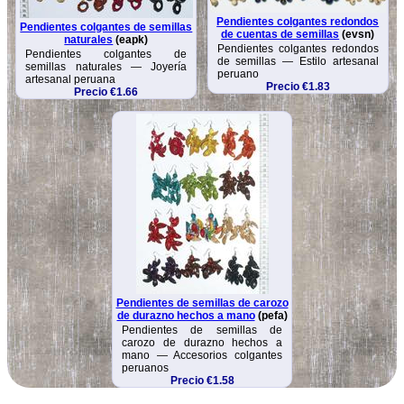
Pendientes colgantes redondos
Pendientes colgantes de semillas
de cuentas de semillas
(evsn)
naturales
(eapk)
Pendientes colgantes redondos
Pendientes colgantes de
de semillas — Estilo artesanal
semillas naturales — Joyería
peruano
artesanal peruana
Precio €1.83
Precio €1.66
Pendientes de semillas de carozo
de durazno hechos a mano
(pefa)
Pendientes de semillas de
carozo de durazno hechos a
mano — Accesorios colgantes
peruanos
Precio €1.58