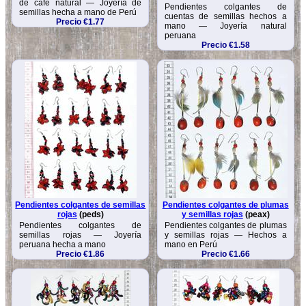
de café natural — Joyería de
Pendientes colgantes de
semillas hecha a mano de Perú
cuentas de semillas hechos a
Precio €1.77
mano — Joyería natural
peruana
Precio €1.58
Pendientes colgantes de semillas
Pendientes colgantes de plumas
rojas
(peds)
y semillas rojas
(peax)
Pendientes colgantes de
Pendientes colgantes de plumas
semillas rojas — Joyería
y semillas rojas — Hechos a
peruana hecha a mano
mano en Perú
Precio €1.86
Precio €1.66