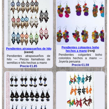
Pendientes colgantes boho
Pendientes atrapasueños de hilo
hechos a mano
(rsnj)
(easw)
Pendientes colgantes boho
Pendientes atrapasueños de
coloridos hechos a mano —
hilo — Piezas llamativas de
Joyería peruana
semillas e hilo hechas a mano
Precio €1.59
Precio €1.85