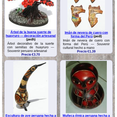
Árbol de la buena suerte de
Imán de nevera de cuero con
huayruro — decoración artesanal
forma del Perú
(pedl)
(pedh)
Imán de nevera de cuero con
Árbol decorativo de la suerte
forma del Perú — Souvenir
con semillas de huayruro —
cultural hecho a mano
Souvenir peruano artesanal
Precio €1.39
Precio €3.70
Escultura de ave peruana hecha a
Muñeca étnica peruana hecha a