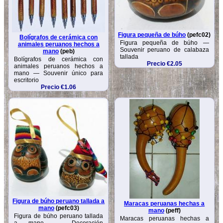
Figura pequeña de búho
(pefc02)
Bolígrafos de cerámica con
Figura pequeña de búho —
animales peruanos hechos a
Souvenir peruano de calabaza
mano
(peb)
tallada
Bolígrafos de cerámica con
Precio €2.05
animales peruanos hechos a
mano — Souvenir único para
escritorio
Precio €1.06
Figura de búho peruano tallada a
Maracas peruanas hechas a
mano
(pefc03)
mano
(peff)
Figura de búho peruano tallada
Maracas peruanas hechas a
a mano — Decoración