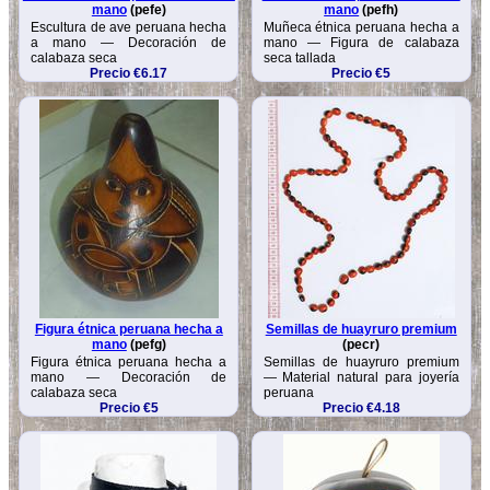
mano
(pefe)
mano
(pefh)
Escultura de ave peruana hecha
Muñeca étnica peruana hecha a
a mano — Decoración de
mano — Figura de calabaza
calabaza seca
seca tallada
Precio €6.17
Precio €5
Figura étnica peruana hecha a
Semillas de huayruro premium
mano
(pefg)
(pecr)
Figura étnica peruana hecha a
Semillas de huayruro premium
mano — Decoración de
— Material natural para joyería
calabaza seca
peruana
Precio €5
Precio €4.18