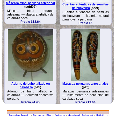
Máscara tribal peruana artesanal
Cuentas auténticas de semillas
(pefd02)
de huayruro
(pect)
Máscara tribal peruana
Cuentas auténticas de semillas
artesanal — Máscara artística de
de huayruro — Material natural
calabaza seca
para joyería peruana
Precio €13.64
Precio €5
Adorno de búho tallado en
Maracas peruanas artesanales
calabaza
(pefi)
(pefj)
Adorno de búho tallado en
Maracas peruanas artesanales
calabaza — Souvenir decorativo
— Instrumento de percusión de
peruano
calabaza seca
Precio €4.45
Precio €13.64
Peruvian Jewelry
-
Bisuteria
-
Bijoux Artisanal
-
Handwerk Schmuck
-
手作りの