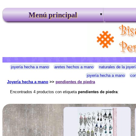
Menú principal
joyería hecha a mano
aretes hechos a mano
naturales de la joyerí
joyería hecha a mano
con
Joyería hecha a mano
>>
pendientes de piedra
Encontrados 4 productos con etiqueta
pendientes de piedra
: