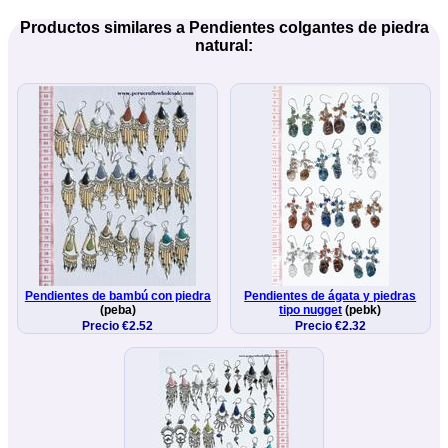
Productos similares a Pendientes colgantes de piedra
natural:
Pendientes de bambú con piedra
Pendientes de ágata y piedras
(peba)
tipo nugget
(pebk)
Precio €2.52
Precio €2.32