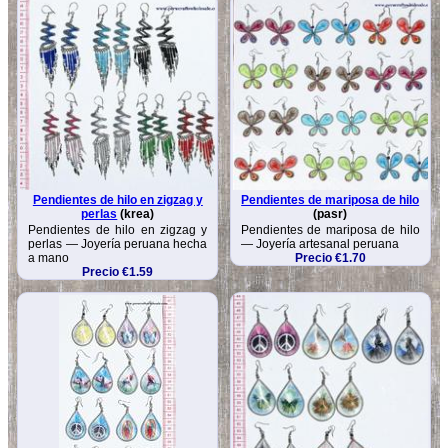
Pendientes de hilo en zigzag y
Pendientes de mariposa de hilo
perlas
(krea)
(pasr)
Pendientes de hilo en zigzag y
Pendientes de mariposa de hilo
perlas — Joyería peruana hecha
— Joyería artesanal peruana
a mano
Precio €1.70
Precio €1.59