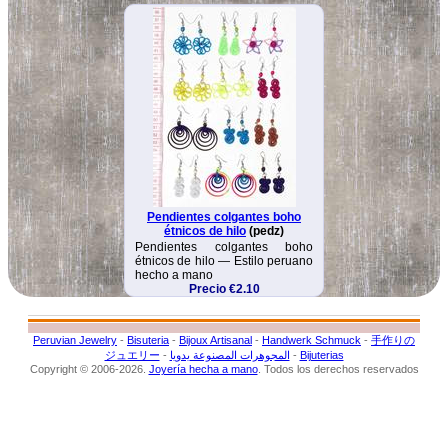
Pendientes colgantes boho
étnicos de hilo
(pedz)
Pendientes colgantes boho
étnicos de hilo — Estilo peruano
hecho a mano
Precio €2.10
Peruvian Jewelry
-
Bisuteria
-
Bijoux Artisanal
-
Handwerk Schmuck
-
手作りの
ジュエリー
-
المجوهرات المصنوعة يدويا
-
Bijuterias
Copyright © 2006-2026.
Joyería hecha a mano
. Todos los derechos reservados