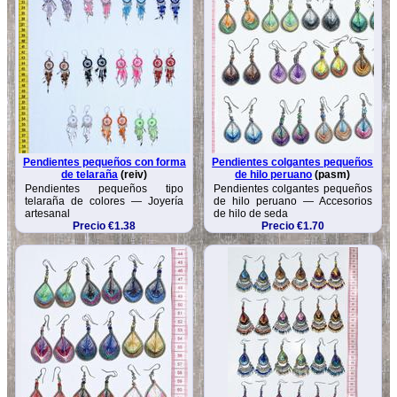
Pendientes pequeños con forma
Pendientes colgantes pequeños
de telaraña
(reiv)
de hilo peruano
(pasm)
Pendientes pequeños tipo
Pendientes colgantes pequeños
telaraña de colores — Joyería
de hilo peruano — Accesorios
artesanal
de hilo de seda
Precio €1.38
Precio €1.70