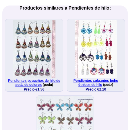
Productos similares a Pendientes de hilo:
Pendientes pequeños de hilo de
Pendientes colgantes boho
seda de colores
(pedu)
étnicos de hilo
(pedz)
Precio €1.56
Precio €2.10