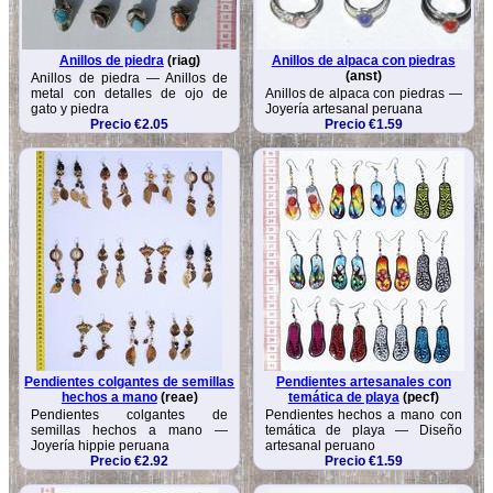
Anillos de piedra
(riag)
Anillos de alpaca con piedras
(anst)
Anillos de piedra — Anillos de
metal con detalles de ojo de
Anillos de alpaca con piedras —
gato y piedra
Joyería artesanal peruana
Precio €2.05
Precio €1.59
Pendientes colgantes de semillas
Pendientes artesanales con
hechos a mano
(reae)
temática de playa
(pecf)
Pendientes colgantes de
Pendientes hechos a mano con
semillas hechos a mano —
temática de playa — Diseño
Joyería hippie peruana
artesanal peruano
Precio €2.92
Precio €1.59