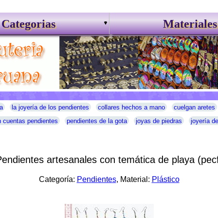
Categorias
Materiales
a
la joyería de los pendientes
collares hechos a mano
cuelgan aretes
 cuentas pendientes
pendientes de la gota
joyas de piedras
joyería d
endientes artesanales con temática de playa (pec
Categoría:
Pendientes
, Material:
Plástico