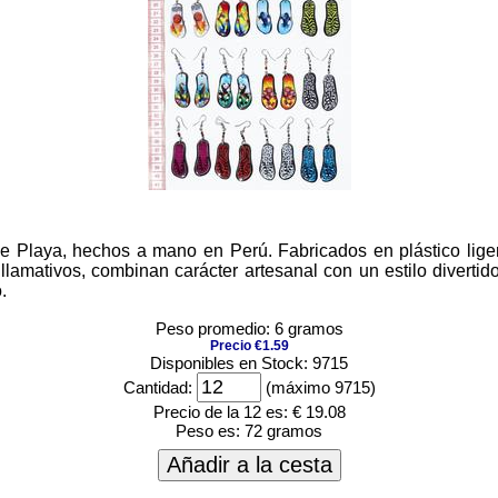
e Playa, hechos a mano en Perú. Fabricados en plástico lige
llamativos, combinan carácter artesanal con un estilo divertid
.
Peso promedio: 6 gramos
Precio €1.59
Disponibles en Stock: 9715
Cantidad:
(máximo 9715)
Precio de la 12 es:
€ 19.08
Peso es:
72 gramos
Añadir a la cesta