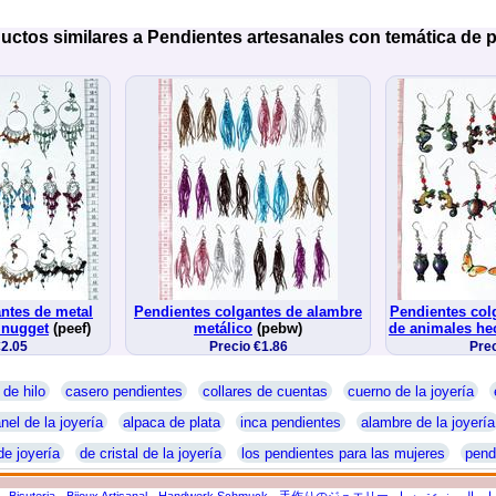
uctos similares a Pendientes artesanales con temática de p
ntes de metal
Pendientes colgantes de alambre
Pendientes col
 nugget
(peef)
metálico
(pebw)
de animales h
€2.05
Precio €1.86
Prec
 de hilo
casero pendientes
collares de cuentas
cuerno de la joyería
nel de la joyería
alpaca de plata
inca pendientes
alambre de la joyería
de joyería
de cristal de la joyería
los pendientes para las mujeres
pend