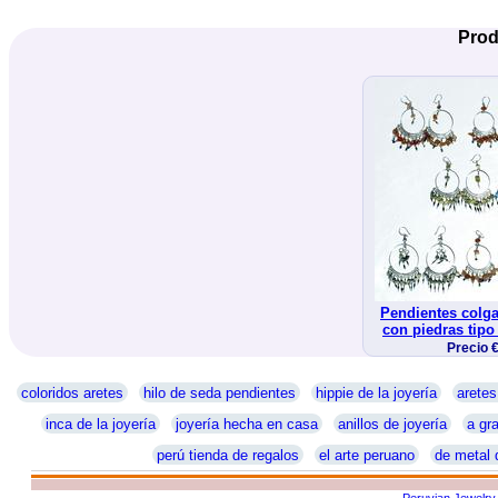
Prod
Pendientes colga
con piedras tipo
Precio 
coloridos aretes
hilo de seda pendientes
hippie de la joyería
aretes
inca de la joyería
joyería hecha en casa
anillos de joyería
a gra
perú tienda de regalos
el arte peruano
de metal 