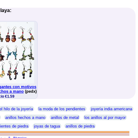
laya:
gantes con motivos
echos a mano
(pedx)
io €1.59
el hilo de la joyería
la moda de los pendientes
joyería india americana
anillos hechos a mano
anillos de metal
los anillos al por mayor
ientes de piedra
joyas de tagua
anillos de piedra