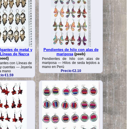
lgantes de metal y
Pendientes de hilo con alas de
 Líneas de Nazca
mariposa
(peeb)
peed)
Pendientes de hilo con alas de
mariposa — Hilos de seda tejidos a
antes con Líneas de
mano en Perú
y cuentas — Joyería
Precio €2.10
a mano
io €1.59