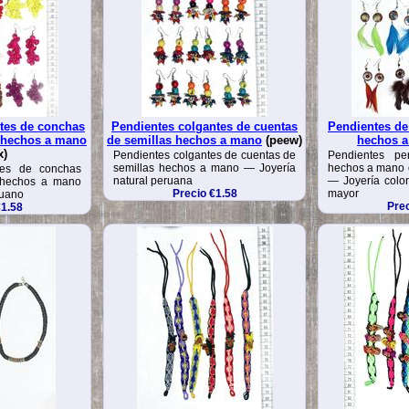
tes de conchas
Pendientes colgantes de cuentas
Pendientes d
 hechos a mano
de semillas hechos a mano
(peew)
hechos 
x)
Pendientes colgantes de cuentas de
Pendientes p
semillas hechos a mano — Joyería
hechos a mano 
tes de conchas
natural peruana
— Joyería color
 hechos a mano
Precio €1.58
mayor
ruano
Prec
€1.58