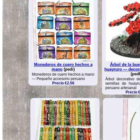
Monederos de cuero hechos a
Árbol de la bue
mano
(pedi)
huayruro — decora
(ped
Monederos de cuero hechos a mano
— Pequeño accesorio peruano
Árbol decorativo d
Precio €2.56
semillas de huayr
peruano artesanal
Precio 