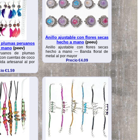
Anillo ajustable con flores secas
hecho a mano
(peeu)
e plumas peruanos
Anillo ajustable con flores secas
a mano
(peev)
hecho a mano — Banda floral de
eruanos de plumas
metal al por mayor
con cuentas de coco
Precio €4.09
ida artesanal al por
io €1.59