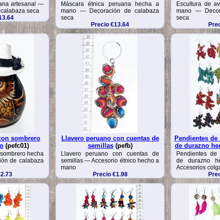
uana artesanal —
Máscara étnica peruana hecha a
Escultura de a
e calabaza seca
mano — Decoración de calabaza
mano — Decor
13.64
seca
seca
Precio €13.64
Prec
con sombrero
Llavero peruano con cuentas de
Pendientes de 
o
(pefc01)
semillas
(pefb)
de durazno he
 sombrero hecha
Llavero peruano con cuentas de
Pendientes de 
ón de calabaza
semillas — Accesorio étnico hecho a
de durazno 
mano
Accesorios colg
€2.73
Precio €1.98
Prec