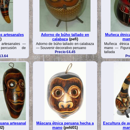
s artesanales
Adorno de búho tallado en
Muñeca étnic
)
calabaza
(pefi)
ma
 artesanales —
Adorno de búho tallado en calabaza
Muñeca étnic
 percusión de
— Souvenir decorativo peruano
mano — Figura
Precio €4.45
tallada
13.64
Pr
ruana artesanal
Máscara étnica peruana hecha a
Escultura de a
02)
mano
(pefd01)
ma