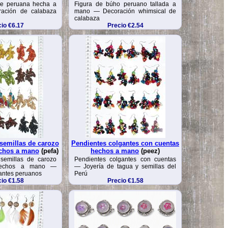
ve peruana hecha a
Figura de búho peruano tallada a
ación de calabaza
mano — Decoración whimsical de
calabaza
io €6.17
Precio €2.54
semillas de carozo
Pendientes colgantes con cuentas
chos a mano
(pefa)
hechos a mano
(peez)
semillas de carozo
Pendientes colgantes con cuentas
hechos a mano —
— Joyería de tagua y semillas del
antes peruanos
Perú
io €1.58
Precio €1.58