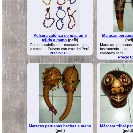
Pulsera católica de macramé
Maracas peruana
tejida a mano
(pefk)
(pefj
Pulsera católica de macramé tejida
Maracas peruanas
a mano — Pulsera con cruz del Perú
Instrumento de
Precio €1.93
calabaza seca
Precio €
Maracas peruanas hechas a mano
Máscara tribal pe
(peff)
(pefd