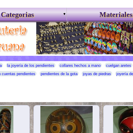
Categorias
Materiales
a
la joyería de los pendientes
collares hechos a mano
cuelgan aretes
 cuentas pendientes
pendientes de la gota
joyas de piedras
joyería d