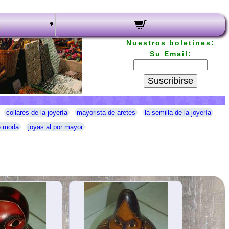
Nuestros boletines:
Su Email:
Suscribirse
collares de la joyería
mayorista de aretes
la semilla de la joyería
e moda
joyas al por mayor