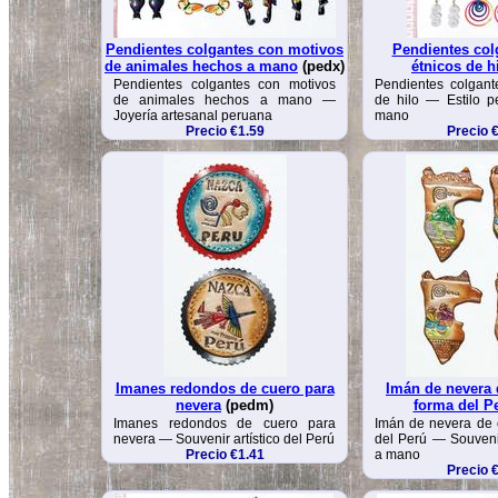
Pendientes colgantes con motivos
Pendientes col
de animales hechos a mano
(pedx)
étnicos de h
Pendientes colgantes con motivos
Pendientes colgant
de animales hechos a mano —
de hilo — Estilo 
Joyería artesanal peruana
mano
Precio €1.59
Precio 
Imanes redondos de cuero para
Imán de nevera 
nevera
(pedm)
forma del P
Imanes redondos de cuero para
Imán de nevera de 
nevera — Souvenir artístico del Perú
del Perú — Souveni
Precio €1.41
a mano
Precio 