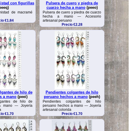
stad con figurillas
Pulsera de cuero y piedra de
peeq)
cuarzo hecha a mano
(peeo)
mistad de macramé
Pulsera de cuero y piedra de cuarzo
hecha a mano — Accesorio
io €1.84
artesanal peruano
Precio €2.28
lgantes de hilo de
Pendientes colgantes de hilo
s a mano
(peei)
peruano hechos a mano
(peeh)
lgantes de hilo de
Pendientes colgantes de hilo
a mano — Joyería
peruano hechos a mano — Joyería
a
artesanal colorida
io €1.70
Precio €1.70