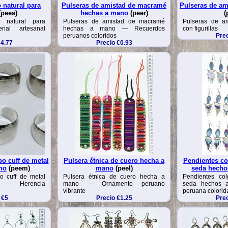
 natural para
Pulseras de amistad de macramé
Pulseras de ami
pees)
hechas a mano
(peer)
(
 natural para
Pulseras de amistad de macramé
Pulseras de a
ial artesanal
hechas a mano — Recuerdos
con figurillas
peruanos coloridos
Prec
€4.77
Precio €0.93
po cuff de metal
Pulsera étnica de cuero hecha a
Pendientes co
no
(peem)
mano
(peel)
seda hecho
po cuff de metal
Pulsera étnica de cuero hecha a
Pendientes co
 — Herencia
mano — Ornamento peruano
seda hechos 
vibrante
peruana colorid
 €5
Precio €1.25
Prec