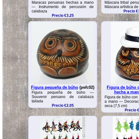
Maracas peruanas hechas a mano
Máscara tribal per
— Instrumento de percusión de
Máscara artística d
calabaza
Precio €
Precio €3.25
Figura pequeña de búho
(pefc02)
Figura de búho 
hecha a man
Figura pequeña de búho —
Souvenir peruano de calabaza
Figura de búho con
tallada
a mano — Decoraci
Precio €2.05
seca (7,5 cm)
Precio 