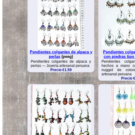
Pendientes colgantes de alpaca y
Pendientes colga
perlas
(peeg)
con piedras tipo
Pendientes colgantes de alpaca y
Pendientes colga
perlas — Joyería artesanal peruana
hechos a mano co
Precio €1.59
nugget de colo
artesanal peruana
Precio 