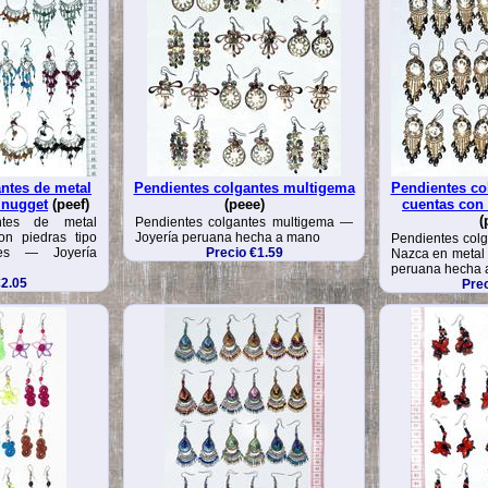
ntes de metal
Pendientes colgantes multigema
Pendientes co
 nugget
(peef)
(peee)
cuentas con
(
ntes de metal
Pendientes colgantes multigema —
n piedras tipo
Joyería peruana hecha a mano
Pendientes colg
res — Joyería
Precio €1.59
Nazca en metal 
peruana hecha 
€2.05
Prec