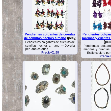
Pendientes colgantes de cuentas
Pendientes colgan
de semillas hechos a mano
(peey)
marinas y cuentas
(pee
Pendientes colgantes de cuentas de
semillas hechos a mano — Joyería
Pendientes colgan
peruana colorida
marinas y cuentas
Precio €1.58
— Estilo costero pe
Precio 