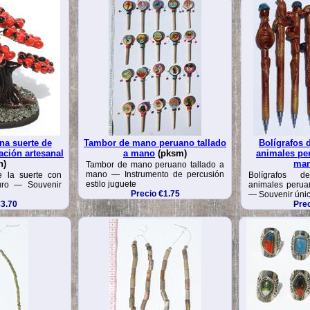
na suerte de
Tambor de mano peruano tallado
Bolígrafos 
ción artesanal
a mano
(pksm)
animales pe
h)
ma
Tambor de mano peruano tallado a
mano — Instrumento de percusión
e la suerte con
Bolígrafos 
estilo juguete
uro — Souvenir
animales peru
Precio €1.75
— Souvenir único
€3.70
Prec