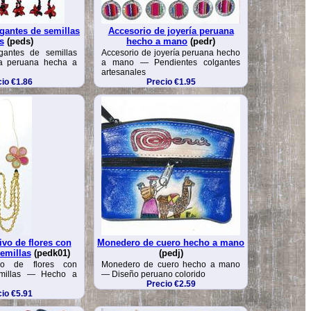
gantes de semillas
Accesorio de joyería peruana
s
(peds)
hecho a mano
(pedr)
gantes de semillas
Accesorio de joyería peruana hecho
ía peruana hecha a
a mano — Pendientes colgantes
artesanales
io €1.86
Precio €1.95
ivo de flores con
Monedero de cuero hecho a mano
emillas
(pedk01)
(pedj)
ivo de flores con
Monedero de cuero hecho a mano
emillas — Hecho a
— Diseño peruano colorido
Precio €2.59
io €5.91