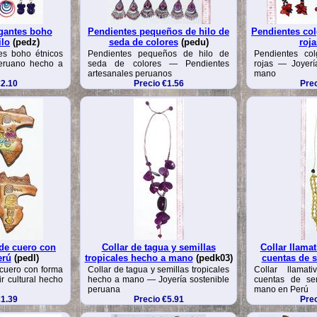
gantes boho
Pendientes pequeños de hilo de
Pendientes col
ilo
(pedz)
seda de colores
(pedu)
roja
es boho étnicos
Pendientes pequeños de hilo de
Pendientes col
peruano hecho a
seda de colores — Pendientes
rojas — Joyer
artesanales peruanos
mano
€2.10
Precio €1.56
Prec
de cuero con
Collar de tagua y semillas
Collar llamat
erú
(pedl)
tropicales hecho a mano
(pedk03)
cuentas de s
cuero con forma
Collar de tagua y semillas tropicales
Collar llamat
r cultural hecho
hecho a mano — Joyería sostenible
cuentas de s
peruana
mano en Perú
€1.39
Precio €5.91
Prec