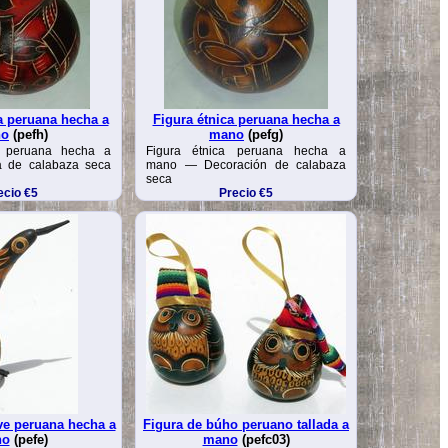
a peruana hecha a
Figura étnica peruana hecha a
no
(pefh)
mano
(pefg)
a peruana hecha a
Figura étnica peruana hecha a
 de calabaza seca
mano — Decoración de calabaza
seca
ecio €5
Precio €5
ve peruana hecha a
Figura de búho peruano tallada a
no
(pefe)
mano
(pefc03)