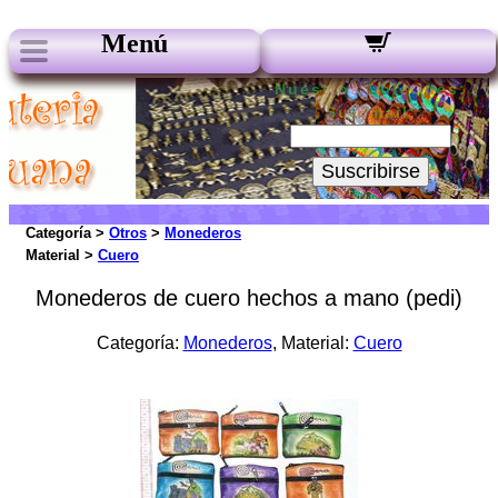
Menú
Nuestros boletines:
Su Email:
Suscribirse
Categoría >
Otros
>
Monederos
Material >
Cuero
Monederos de cuero hechos a mano (pedi)
Categoría:
Monederos
, Material:
Cuero