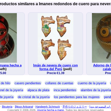
roductos similares a Imanes redondos de cuero para never
ruana hecha a
Imán de nevera de cuero con
Adorno de 
efh)
forma del Perú
(pedl)
cala
€5.00
Precio €1.39
Prec
 de hilo
casero pendientes
collares de cuentas
cuerno de la joyería
nel de la joyería
alpaca de plata
inca pendientes
alambre de la joyería
de joyería
de cristal de la joyería
los pendientes para las mujeres
pend
-
Bisuteria
-
Bijoux Artisanal
-
Handwerk Schmuck
-
手作りのジュエリー
-
ات المصنوعة يدويا
Copyright © 2006-2026.
Joyería hecha a mano
. Todos los derechos reservados