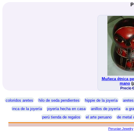
P
Muñeca étnica pe
mano
(p
Precio 
coloridos aretes
hilo de seda pendientes
hippie de la joyería
aretes
inca de la joyería
joyería hecha en casa
anillos de joyería
a gra
perú tienda de regalos
el arte peruano
de metal 
Peruvian Jewelry