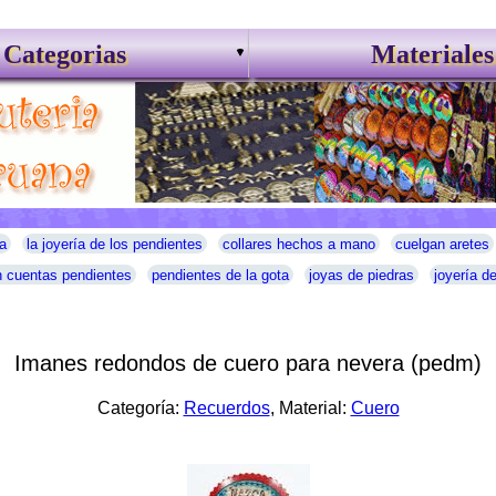
Categorias
Materiales
a
la joyería de los pendientes
collares hechos a mano
cuelgan aretes
 cuentas pendientes
pendientes de la gota
joyas de piedras
joyería d
Imanes redondos de cuero para nevera (pedm)
Categoría:
Recuerdos
, Material:
Cuero