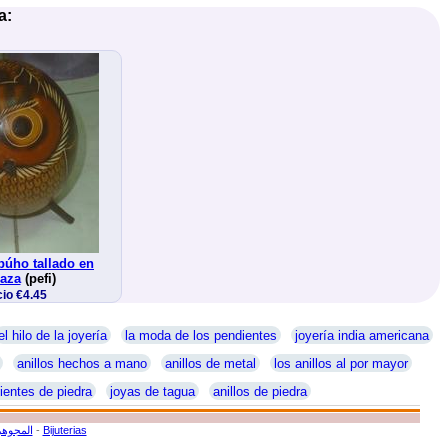
a:
búho tallado en
baza
(pefi)
io €4.45
el hilo de la joyería
la moda de los pendientes
joyería india americana
anillos hechos a mano
anillos de metal
los anillos al por mayor
ientes de piedra
joyas de tagua
anillos de piedra
المجوهر
-
Bijuterias