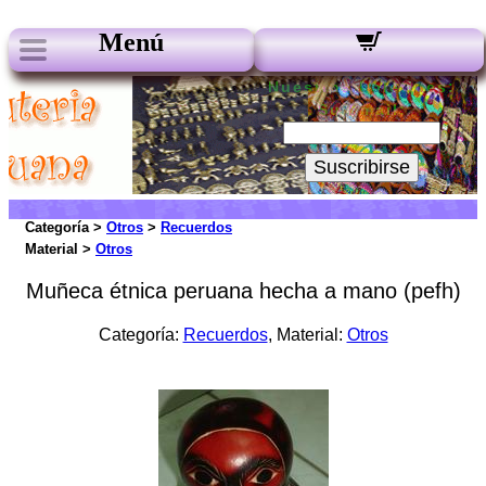
Menú
Nuestros boletines:
Su Email:
Suscribirse
Categoría >
Otros
>
Recuerdos
Material >
Otros
Muñeca étnica peruana hecha a mano (pefh)
Categoría:
Recuerdos
, Material:
Otros