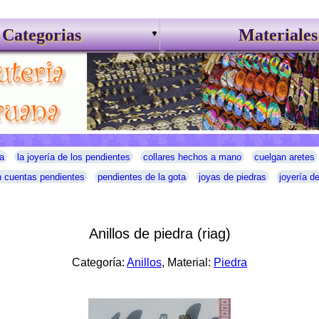
Categorias
Materiales
a
la joyería de los pendientes
collares hechos a mano
cuelgan aretes
 cuentas pendientes
pendientes de la gota
joyas de piedras
joyería d
Anillos de piedra (riag)
Categoría:
Anillos
, Material:
Piedra