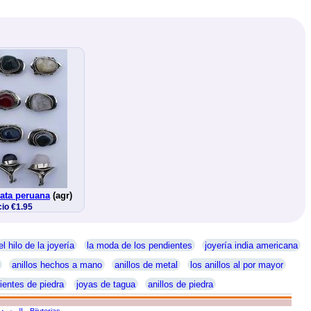
gata peruana
(agr)
io €1.95
el hilo de la joyería
la moda de los pendientes
joyería india americana
anillos hechos a mano
anillos de metal
los anillos al por mayor
ientes de piedra
joyas de tagua
anillos de piedra