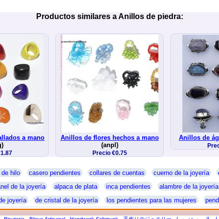
Productos similares a Anillos de piedra:
tallados a mano
Anillos de flores hechos a mano
Anillos de á
g)
(anpl)
Prec
€1.87
Precio €0.75
 de hilo
casero pendientes
collares de cuentas
cuerno de la joyería
nel de la joyería
alpaca de plata
inca pendientes
alambre de la joyería
de joyería
de cristal de la joyería
los pendientes para las mujeres
pend