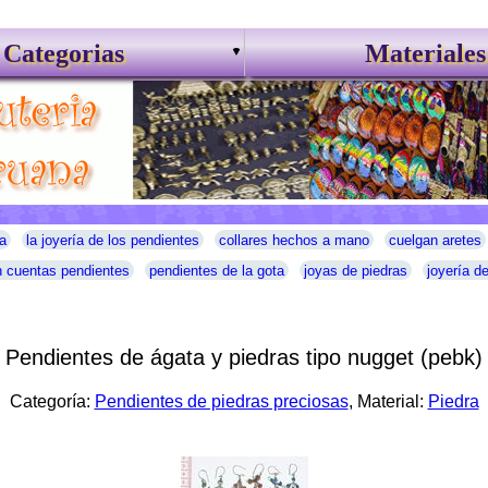
Categorias
Materiales
a
la joyería de los pendientes
collares hechos a mano
cuelgan aretes
 cuentas pendientes
pendientes de la gota
joyas de piedras
joyería d
Pendientes de ágata y piedras tipo nugget (pebk)
Categoría:
Pendientes de piedras preciosas
, Material:
Piedra