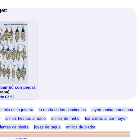
et:
 bambú con piedra
peba)
io €2.52
el hilo de la joyería
la moda de los pendientes
joyería india americana
anillos hechos a mano
anillos de metal
los anillos al por mayor
ientes de piedra
joyas de tagua
anillos de piedra