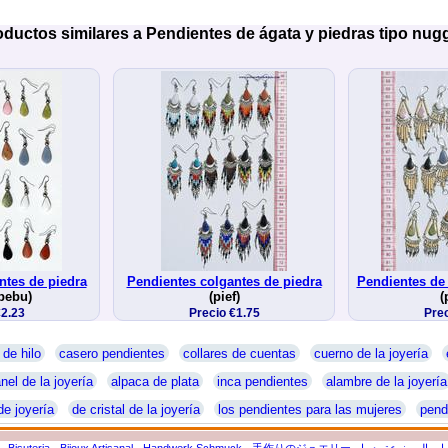
oductos similares a Pendientes de ágata y piedras tipo nugg
ntes de piedra
Pendientes colgantes de piedra
Pendientes de
pebu)
(pief)
(
€2.23
Precio €1.75
Prec
 de hilo
casero pendientes
collares de cuentas
cuerno de la joyería
nel de la joyería
alpaca de plata
inca pendientes
alambre de la joyería
de joyería
de cristal de la joyería
los pendientes para las mujeres
pend