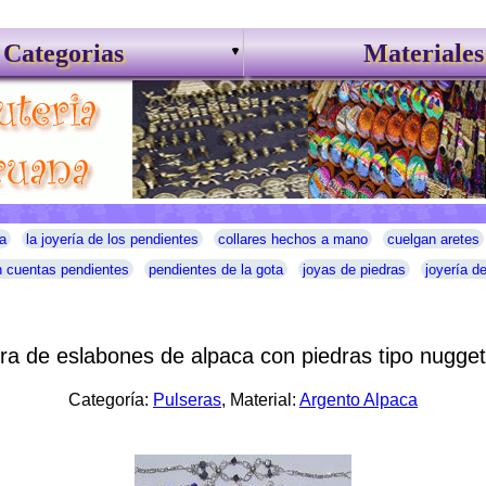
Categorias
Materiales
a
la joyería de los pendientes
collares hechos a mano
cuelgan aretes
 cuentas pendientes
pendientes de la gota
joyas de piedras
joyería d
ra de eslabones de alpaca con piedras tipo nugget
Categoría:
Pulseras
, Material:
Argento Alpaca