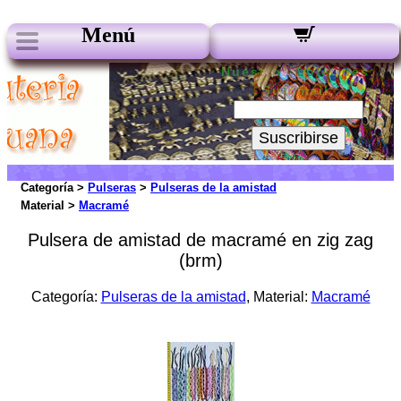
Menú
Nuestros boletines:
Su Email:
Suscribirse
Categoría >
Pulseras
>
Pulseras de la amistad
Material >
Macramé
Pulsera de amistad de macramé en zig zag
(brm)
Categoría:
Pulseras de la amistad
, Material:
Macramé