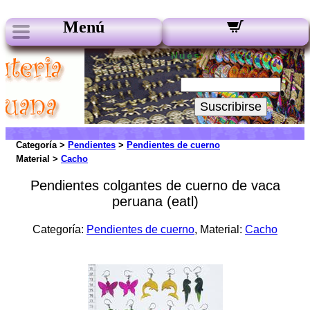
Menú
Nuestros boletines:
Su Email:
Suscribirse
Categoría >
Pendientes
>
Pendientes de cuerno
Material >
Cacho
Pendientes colgantes de cuerno de vaca
peruana (eatl)
Categoría:
Pendientes de cuerno
, Material:
Cacho