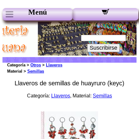
Menú
Nuestros boletines:
Su Email:
Suscribirse
Categoría >
Otros
>
Llaveros
Material >
Semillas
Llaveros de semillas de huayruro (keyc)
Categoría:
Llaveros
, Material:
Semillas