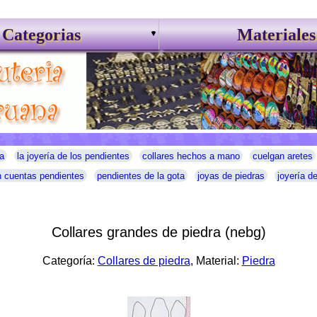
Categorias
Materiales
a
la joyería de los pendientes
collares hechos a mano
cuelgan aretes
 cuentas pendientes
pendientes de la gota
joyas de piedras
joyería d
Collares grandes de piedra (nebg)
Categoría:
Collares de piedra
, Material:
Piedra