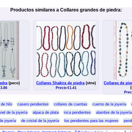
Productos similares a Collares grandes de piedra:
edra
(peco)
Collares Shakira de piedra
(stne)
Collares de pi
(
€3.86
Precio €1.41
Prec
 de hilo
casero pendientes
collares de cuentas
cuerno de la joyería
nel de la joyería
alpaca de plata
inca pendientes
alambre de la joyería
de joyería
de cristal de la joyería
los pendientes para las mujeres
pend