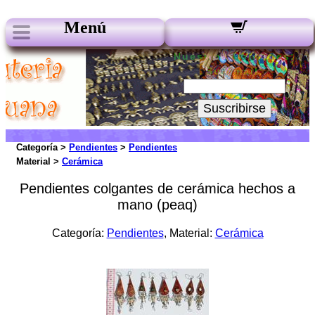
Menú
Nuestros boletines:
Su Email:
Suscribirse
Categoría >
Pendientes
>
Pendientes
Material >
Cerámica
Pendientes colgantes de cerámica hechos a
mano (peaq)
Categoría:
Pendientes
, Material:
Cerámica