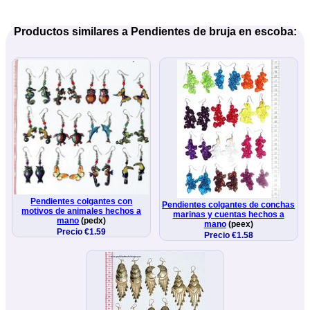
Productos similares a Pendientes de bruja en escoba:
Pendientes colgantes con
Pendientes colgantes de conchas
motivos de animales hechos a
marinas y cuentas hechos a
mano
(pedx)
mano
(peex)
Precio €1.59
Precio €1.58