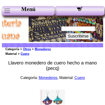
Menú
Nuestros boletines:
Su Email:
Suscribirse
Categoría >
Otros
>
Monederos
Material >
Cuero
Llavero monedero de cuero hecho a mano
(pecq)
Categoría:
Monederos
, Material:
Cuero